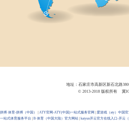
地址：石家庄市高新区新石北路380号院士大
© 2013-2018 版权所有 冀IC
拼搏·体育-拼搏（中国）
|
ATY官网-ATY(中国)一站式服务官网
|
爱游戏（aty）中国
一站式体育服务平台
|
B·体育（中国大陆）官方网站
|
kaiyun开云官方在线入口-开云