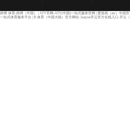
拼搏·体育-拼搏（中国）
|
ATY官网-ATY(中国)一站式服务官网
|
爱游戏（aty）中国
一站式体育服务平台
|
B·体育（中国大陆）官方网站
|
kaiyun开云官方在线入口-开云