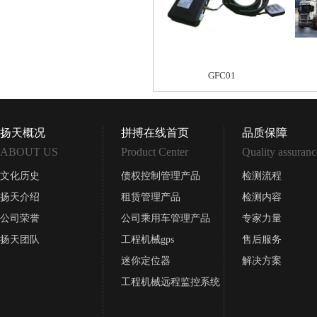
GFC01
扬天概况
拼搏在线首页
品质保障
ABOUT US
Product Center
Quality assuranc
文化历史
债权控制管理产品
检测流程
扬天介绍
租赁管理产品
检测内容
公司荣誉
公司乘用车管理产品
专家力量
扬天团队
工程机械gps
售后服务
迷你定位器
解决方案
工程机械远程监控系统