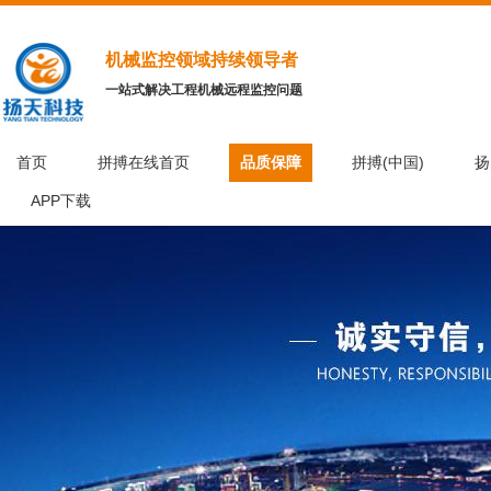
机械监控领域持续领导者
一站式解决工程机械远程监控问题
首页
拼搏在线首页
品质保障
拼搏(中国)
扬
APP下载