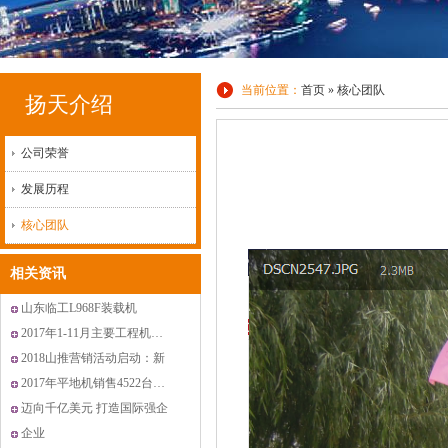
当前位置：
首页
» 核心团队
扬天介绍
公司荣誉
发展历程
核心团队
相关资讯
山东临工L968F装载机
2017年1-11月主要工程机…
2018山推营销活动启动：新
征…
2017年平地机销售4522台…
迈向千亿美元 打造国际强企
企业