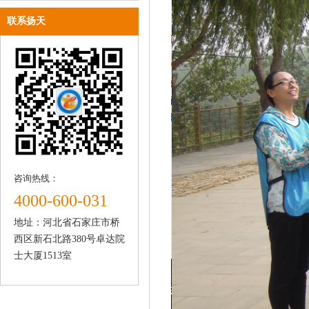
联系扬天
咨询热线：
4000-600-031
地址：河北省石家庄市桥
西区新石北路380号卓达院
士大厦1513室