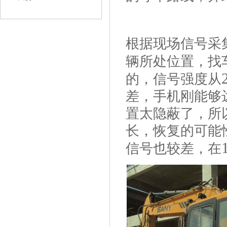
根据现场信号采
辆所处位置，找
的，信号强度从
差，手机刚能够
置太隐蔽了，所
长，恢复的可能
信号也较差，在