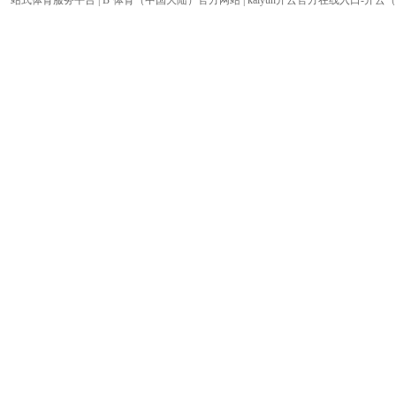
一站式体育服务平台
|
B·体育（中国大陆）官方网站
|
kaiyun开云官方在线入口-开云