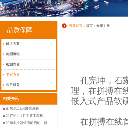
当前位置：
首页
» 专家力量
品质保障
解决方案
检测流程
检测内容
专家力量
孔宪坤，石
售后服务
理，在拼搏在
嵌入式产品软
相关资讯
山东临工L968F装载机
2017年1-11月主要工程机…
在拼搏在线
2018山推营销活动启动：新