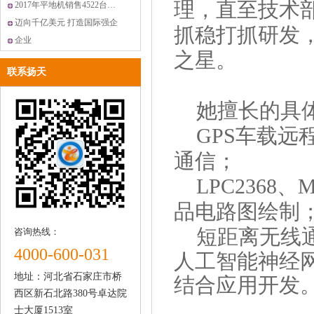
理，直至技术
征…
2017年平地机销售4522台…
迈向千亿美元 打造国际强企
抓稳打抓研发
企业
之星。
联系扬天
她擅长的具
GPS
车载远
通信；
LPC2368
、
M
品电路图绘制
短距离无线
咨询热线：
4000-600-031
人工智能神经
地址：河北省石家庄市桥
结合应用开发
西区新石北路380号卓达院
士大厦1513室