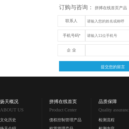
订购与咨询：
拼搏在线首页产品
联系人
手机号码*
企 业
提交您的留言
扬天概况
拼搏在线首页
品质保障
ABOUT US
Product Center
Quality assuranc
文化历史
债权控制管理产品
检测流程
扬天介绍
租赁管理产品
检测内容