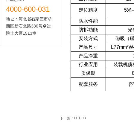
4000-600-031
定位精度
5
米
地址：河北省石家庄市桥
防水性能
西区新石北路380号卓达
防拆功能
光
院士大厦1513室
安装方式
磁吸（
产品尺寸
L77mm*W
产品净重
行业应用
装载机债
质保期
配套服务
咨
下一篇：DTU03