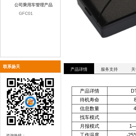
公司乘用车管理产品
GFC01
undefined
联系扬天
产品详情
服务支持
关
产品详情
D
待机寿命
信息数量
找车模式
月报模式
1
工作温度
-25
咨询热线：